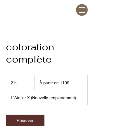
coloration
complète
À
partir
2 h
2
À partir de 110$
de
110$
h
L'Atelier X (Nouvelle emplacement)
Réserver