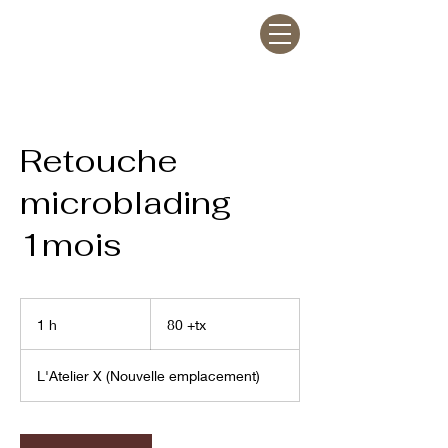
Retouche
microblading
1mois
80
+tx
1 h
1
80 +tx
L'Atelier X (Nouvelle emplacement)