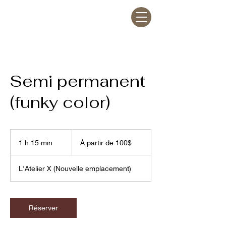
Semi permanent
(funky color)
À
partir
1 h 15 min
1
À partir de 100$
de
100$
1
5
L'Atelier X (Nouvelle emplacement)
m
i
n
Réserver